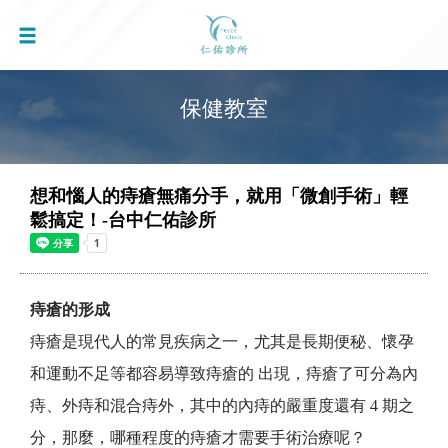
保健教室
想和惱人的痔瘡無痛分手，就用「微創手術」輕
鬆搞定！-台中仁佑診所
痔瘡的形成
痔瘡是現代人的常見疾病之一，尤其是長期便秘、懷孕
和運動不足等都容易導致痔瘡的 出現，痔瘡了可分為內
痔、外痔和混合痔外，其中的內痔的嚴重度還有 4 期之
分，那麼，哪種程度的痔瘡才需要手術治療呢？