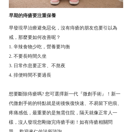
早期的痔瘡要注重保養
早發現早治療避免惡化，沒有痔瘡的朋友也要引以為
戒，那麼要如何改善呢？
1. 辛辣食物少吃，營養要均衡
2. 不要長時間久坐
3. 日常作息要正常、不熬夜
4. 排便時間不要過長
想要斷除痔瘡嗎? 您可選擇新一代『微創手術』！新一
代微創手術的特點就是術後恢復快速、不易留下疤痕、
疼痛感低，最重要的是無需住院，隔天就像正常人一
樣，沒人發現您剛做完痔瘡手術！如有痔瘡相關問
題， 歡迎來仁佑診所諮詢。