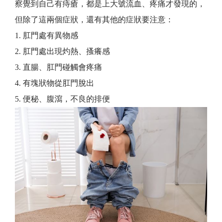
察覺到自己有痔瘡，都是上大號流血、疼痛才發現的，
但除了這兩個症狀，還有其他的症狀要注意：
1. 肛門處有異物感
2. 肛門處出現灼熱、搔癢感
3. 直腸、肛門碰觸會疼痛
4. 有塊狀物從肛門脫出
5. 便秘、腹瀉，不良的排便