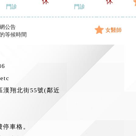
休
休
門診
門診
網公告
女醫師
的等候時間
86
etc
漢翔北街55號(鄰近
費停車格。