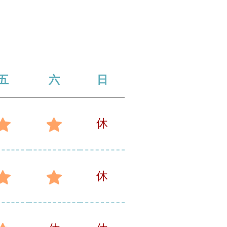
五
六
日
休
休