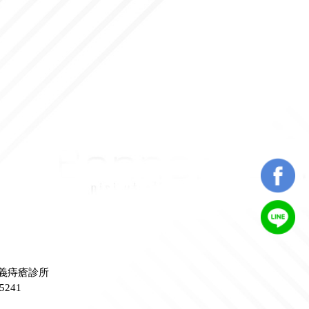
義痔瘡診所
5241