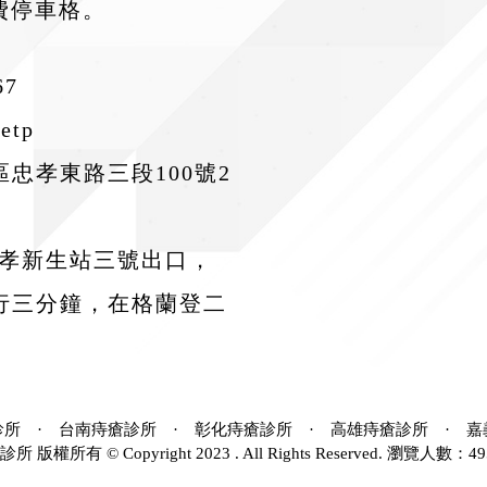
費停車格。
67
etp
忠孝東路三段100號2
忠孝新生站三號出口，
行三分鐘，在格蘭登二
診所
·
台南痔瘡診所
·
彰化痔瘡診所
·
高雄痔瘡診所
·
嘉
所 版權所有 © Copyright 2023 . All Rights Reserved. 瀏覽人數：49