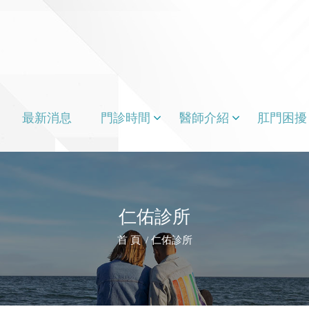
最新消息
門診時間
醫師介紹
肛門困擾
仁佑診所
首 頁
仁佑診所