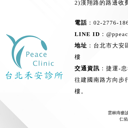
2)漢翔路的路邊收
電話
：
02-2776-18
LINE ID
：
@ppeac
地址
：台北市大安區
樓
交通資訊
：捷運-
往建國南路方向步
樓。
雲林痔瘡
仁佑診